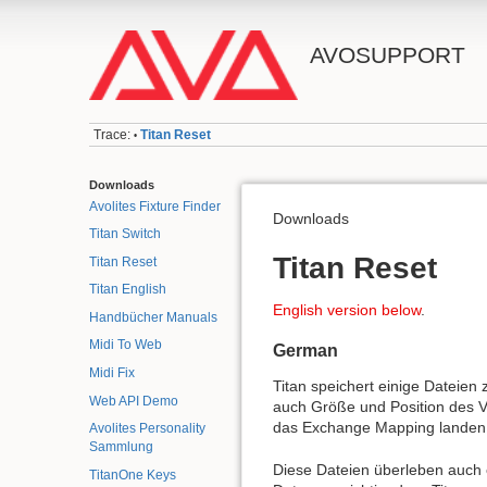
AVOSUPPORT
Trace:
Titan Reset
•
Downloads
Avolites Fixture Finder
Downloads
Titan Switch
Titan Reset
Titan Reset
Titan English
English version below
.
Handbücher Manuals
Midi To Web
German
Midi Fix
Titan speichert einige Dateien
Web API Demo
auch Größe und Position des Vi
das Exchange Mapping landen 
Avolites Personality
Sammlung
Diese Dateien überleben auch e
TitanOne Keys