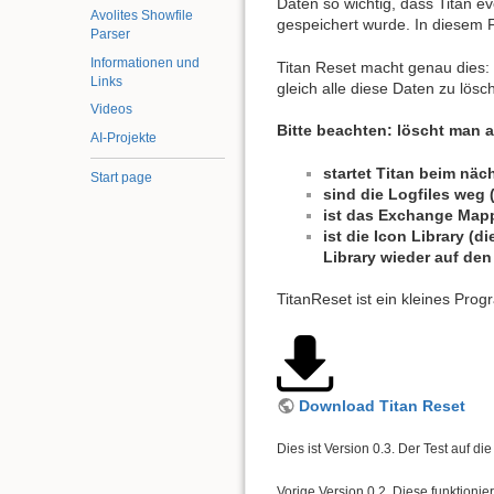
Daten so wichtig, dass Titan ev
Avolites Showfile
gespeichert wurde. In diesem F
Parser
Informationen und
Titan Reset macht genau dies: es
Links
gleich alle diese Daten zu lösc
Videos
Bitte beachten: löscht man a
AI-Projekte
startet Titan beim näc
Start page
sind die Logfiles weg (
ist das Exchange Map
ist die Icon Library (
Library wieder auf den
TitanReset ist ein kleines Pro
Download Titan Reset
Dies ist Version 0.3. Der Test auf 
Vorige Version 0.2. Diese funktionie