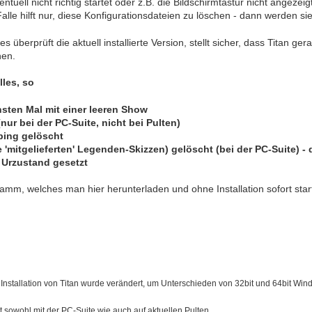
entuell nicht richtig startet oder z.B. die Bildschirmtastur nicht angeze
alle hilft nur, diese Konfigurationsdateien zu löschen - dann werden si
 überprüft die aktuell installierte Version, stellt sicher, dass Titan ger
hen.
lles, so
hsten Mal mit einer leeren Show
nur bei der PC-Suite, nicht bei Pulten)
ping gelöscht
die 'mitgelieferten' Legenden-Skizzen) gelöscht (bei der PC-Suite) 
 Urzustand gesetzt
gramm, welches man hier herunterladen und ohne Installation sofort sta
die Installation von Titan wurde verändert, um Unterschieden von 32bit und 64bit W
rt sowohl mit der PC-Suite wie auch auf aktuellen Pulten.