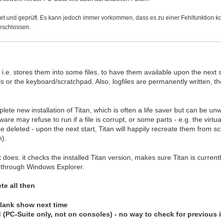
t und geprüft. Es kann jedoch immer vorkommen, dass es zu einer Fehlfunktion komm
geschlossen.
i.e. stores them into some files, to have them available upon the next 
els or the keyboard/scratchpad. Also, logfiles are permanently written, 
lete new installation of Titan, which is often a life saver but can be un
tware may refuse to run if a file is corrupt, or some parts - e.g. the virt
 be deleted - upon the next start, Titan will happily recreate them from
).
 does: it checks the installed Titan version, makes sure Titan is current
e through Windows Explorer.
te all then
 blank show next time
ed (PC-Suite only, not on consoles) - no way to check for previous